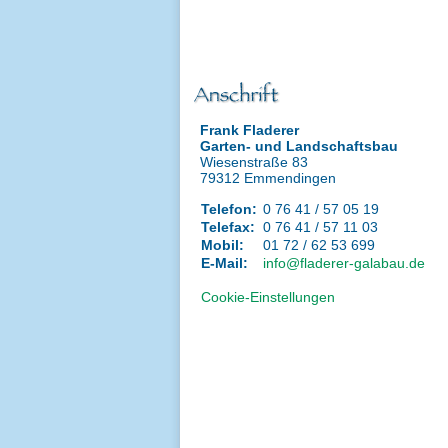
Frank Fladerer
Garten- und Landschaftsbau
Wiesenstraße 83
79312 Emmendingen
Telefon:
0 76 41 / 57 05 19
Telefax:
0 76 41 / 57 11 03
Mobil:
01 72 / 62 53 699
E-Mail:
info@fladerer-galabau.de
Cookie-Einstellungen