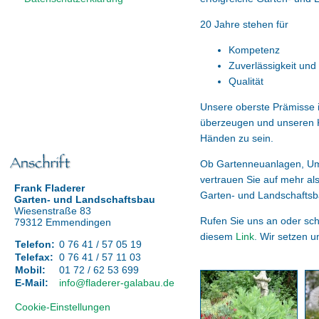
20 Jahre stehen für
Kompetenz
Zuverlässigkeit und
Qualität
Unsere oberste Prämisse is
überzeugen und unseren K
Händen zu sein.
Ob Gartenneuanlagen, U
vertrauen Sie auf mehr a
Frank Fladerer
Garten- und Landschaftsb
Garten- und Landschaftsbau
Wiesenstraße 83
Rufen Sie uns an oder sch
79312 Emmendingen
diesem
Link
. Wir setzen u
Telefon:
0 76 41 / 57 05 19
Telefax:
0 76 41 / 57 11 03
Mobil:
01 72 / 62 53 699
E-Mail:
info@fladerer-galabau.de
Cookie-Einstellungen